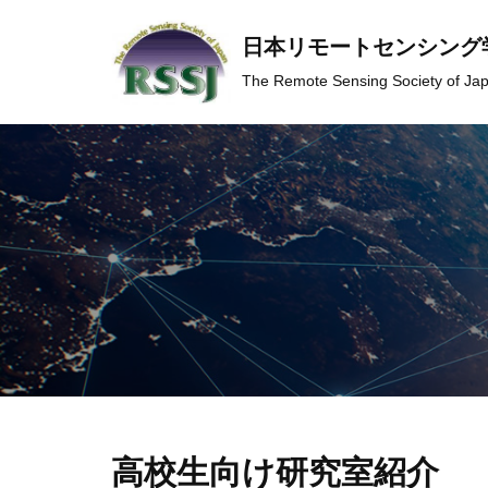
日本リモートセンシング
コ
The Remote Sensing Society of Ja
ン
テ
ン
ツ
へ
ス
キ
ッ
プ
高校生向け研究室紹介