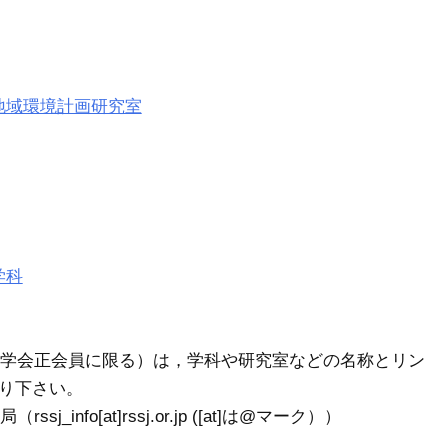
地域環境計画研究室
学科
学会正会員に限る）は，学科や研究室などの名称とリン
送り下さい。
nfo[at]rssj.or.jp ([at]は@マーク））