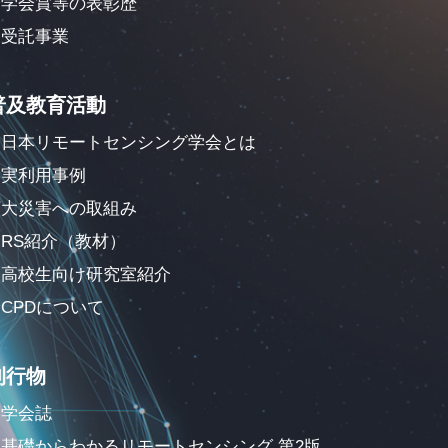
学会賞等の表彰歴
受託事業
普及教育活動
日本リモートセンシング学会とは
実利用事例
大災害への取組み
RS紹介（教材）
高校生向け研究室紹介
CPDについて
刊行物
学会誌
基礎からわかるリモートセンシング 第2版