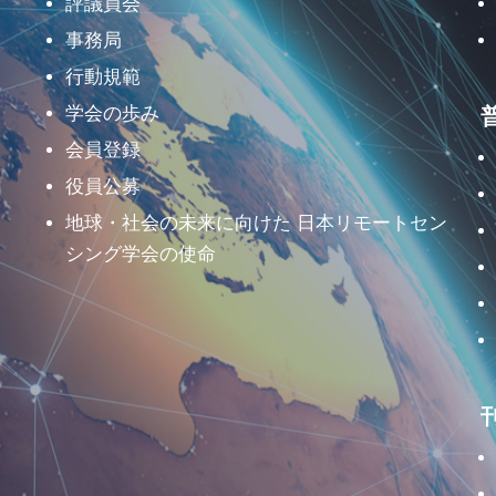
評議員会
事務局
行動規範
学会の歩み
会員登録
役員公募
地球・社会の未来に向けた 日本リモートセン
シング学会の使命