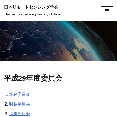
日本リモートセンシング学会
コ
The Remote Sensing Society of Japan
ン
テ
ン
ツ
へ
ス
キ
ッ
平成29年度委員会
プ
総務委員会
財務委員会
編集委員会