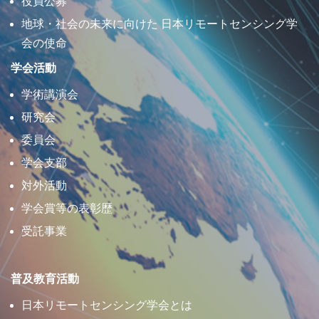
役員公募
地球・社会の未来に向けた 日本リモートセンシング学
会の使命
学会活動
学術講演会
研究会
委員会
学会支部
対外活動
学会賞等の表彰歴
受託事業
普及教育活動
日本リモートセンシング学会とは