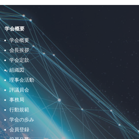
学会概要
学会概要
会長挨拶
学会定款
組織図
理事会活動
評議員会
事務局
行動規範
学会の歩み
会員登録