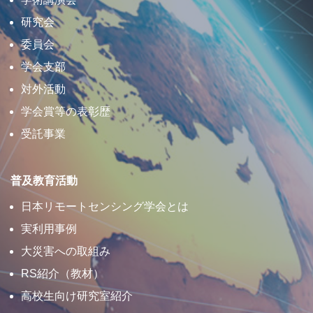
研究会
委員会
学会支部
対外活動
学会賞等の表彰歴
受託事業
普及教育活動
日本リモートセンシング学会とは
実利用事例
大災害への取組み
RS紹介（教材）
高校生向け研究室紹介