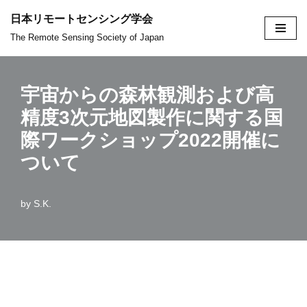
日本リモートセンシング学会
コ
The Remote Sensing Society of Japan
ン
テ
宇宙からの森林観測および高
ン
ツ
精度3次元地図製作に関する国
へ
際ワークショップ2022開催に
ス
ついて
キ
ッ
by
S.K.
プ