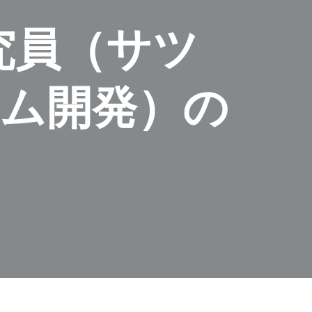
究員（サツ
ム開発）の