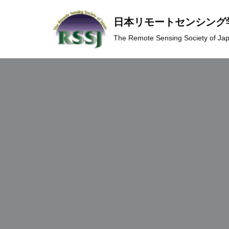
日本リモートセンシング
コ
The Remote Sensing Society of Ja
ン
テ
ン
ツ
へ
ス
キ
ッ
プ