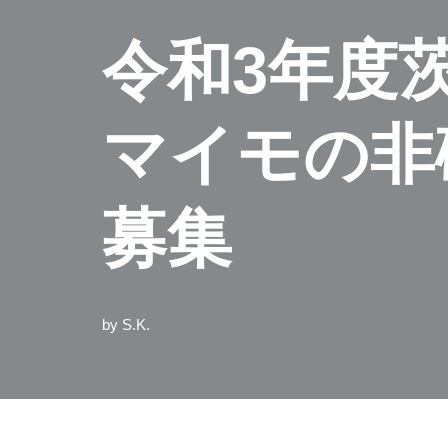
令和3年度
マイモの非
募集
by
S.K.