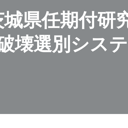
茨城県任期付研
破壊選別システ