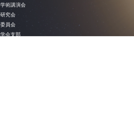
学術講演会
研究会
委員会
学会支部
対外活動
学会賞等の表彰歴
受託事業
普及教育活動
日本リモートセンシング学会とは
実利用事例
大災害への取組み
RS紹介（教材）