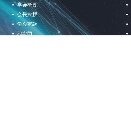
学会概要
会長挨拶
学会定款
組織図
理事会活動
評議員会
事務局
行動規範
学会の歩み
会員登録
役員公募
地球・社会の未来に向けた 日本リモートセン
シング学会の使命