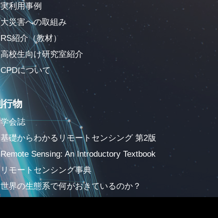
実利用事例
大災害への取組み
RS紹介（教材）
高校生向け研究室紹介
CPDについて
刊行物
学会誌
基礎からわかるリモートセンシング 第2版
Remote Sensing: An Introductory Textbook
リモートセンシング事典
世界の生態系で何がおきているのか？