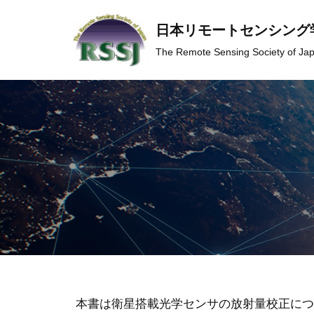
日本リモートセンシング
コ
The Remote Sensing Society of Ja
ン
テ
ン
ツ
へ
ス
キ
ッ
プ
本書は衛星搭載光学センサの放射量校正につ