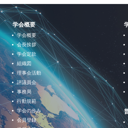
学会概要
学会概要
会長挨拶
学会定款
組織図
理事会活動
評議員会
事務局
行動規範
学会の歩み
会員登録