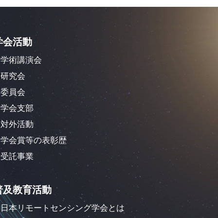
学会活動
学術講演会
研究会
委員会
学会支部
対外活動
学会賞等の表彰歴
受託事業
普及教育活動
日本リモートセンシング学会とは