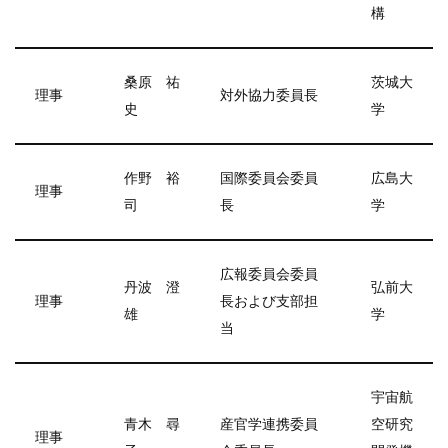
構
桑原 祐
茨城大
理事
対外協力委員長
史
学
作野 裕
国際委員会委員
広島大
理事
司
長
学
広報委員会委員
丹波 澄
弘前大
理事
長および支部担
雄
学
当
宇宙航
青木 尋
産官学連携委員
空研究
理事