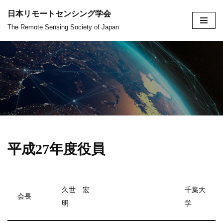
日本リモートセンシング学会
コ
The Remote Sensing Society of Japan
ン
テ
ン
ツ
へ
ス
キ
ッ
平成27年度役員
プ
久世 宏
千葉大
会長
明
学