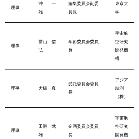
沖 一
編集委員会副委
東京大
理事
雄
員長
学
宇宙航
冨山 信
学術委員会委員
空研究
理事
弘
長
開発機
構
アジア
受託委員会委員
理事
大橋 真
航測
長
（株）
宇宙航
田殿 武
企画委員会委員
空研究
理事
雄
長
開発機