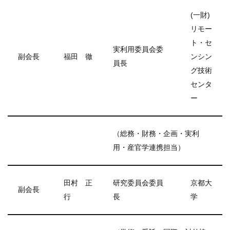
(一財)
リモー
ト・セ
実利用委員会委
副会長
福田 徹
ンシン
員長
グ技術
センタ
ー
（総務・財務・企画・実利
用・産官学連携担当）
田村 正
研究委員会委員
京都大
副会長
行
長
学