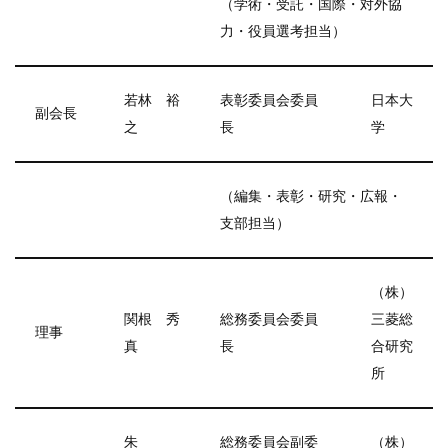
（学術・受託・国際・対外協
力・役員選考担当）
若林 裕
表彰委員会委員
日本大
副会長
之
長
学
（編集・表彰・研究・広報・
支部担当）
（株）
関根 秀
総務委員会委員
三菱総
理事
真
長
合研究
所
朱
総務委員会副委
（株）