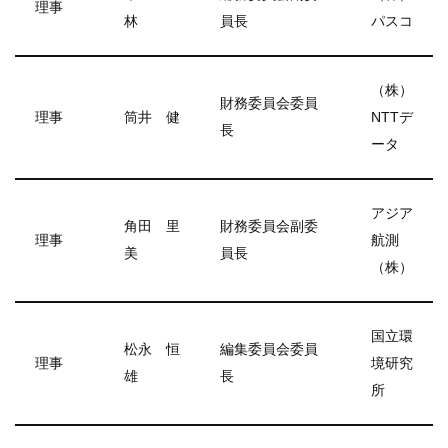
理事
林
員長
パスコ
（株）
財務委員会委員
理事
筒井 健
NTTデ
長
ータ
アジア
角田 里
財務委員会副委
理事
航測
美
員長
（株）
国立環
松永 恒
編集委員会委員
理事
境研究
雄
長
所