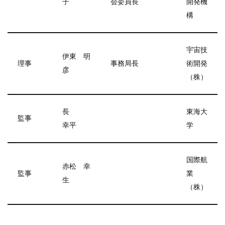
子
会委員長
開発機
構
宇宙技
伊東 明
理事
事務局長
術開発
彦
（株）
長
東海大
監事
幸平
学
国際航
赤松 幸
監事
業
生
（株）