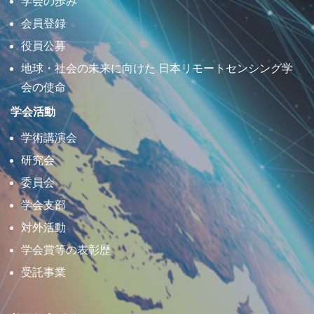
学会の歩み
会員登録
役員公募
地球・社会の未来に向けた 日本リモートセンシング学
会の使命
学会活動
学術講演会
研究会
委員会
学会支部
対外活動
学会賞等の表彰歴
受託事業