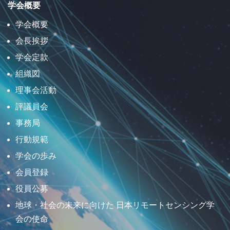
学会概要
学会概要
会長挨拶
学会定款
組織図
理事会活動
評議員会
事務局
行動規範
学会の歩み
会員登録
役員公募
地球・社会の未来に向けた 日本リモートセンシング学
会の使命