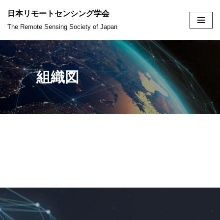
日本リモートセンシング学会
コ
The Remote Sensing Society of Japan
ン
テ
ン
組織図
ツ
へ
ス
キ
ッ
プ