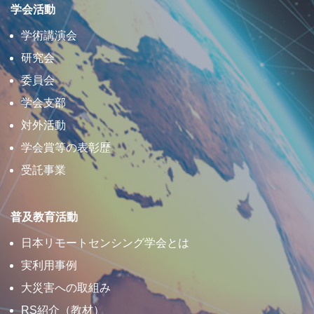
学会活動
学術講演会
研究会
委員会
学会支部
対外活動
学会賞等の表彰歴
受託事業
普及教育活動
日本リモートセンシング学会とは
実利用事例
大災害への取組み
RS紹介（教材）