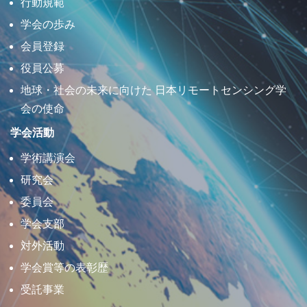
行動規範
学会の歩み
会員登録
役員公募
地球・社会の未来に向けた 日本リモートセンシング学
会の使命
学会活動
学術講演会
研究会
委員会
学会支部
対外活動
学会賞等の表彰歴
受託事業