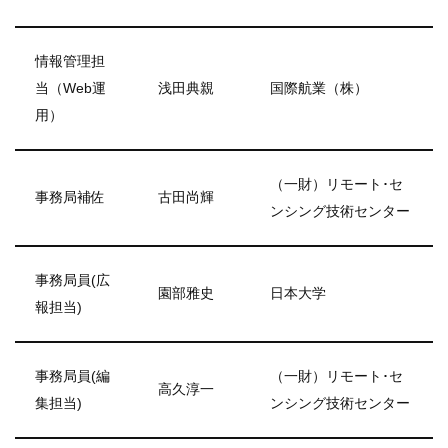
情報管理担
当（Web運
浅田典親
国際航業（株）
用）
（一財）リモート･セ
事務局補佐
古田尚輝
ンシング技術センター
事務局員(広
園部雅史
日本大学
報担当)
事務局員(編
（一財）リモート･セ
高久淳一
集担当)
ンシング技術センター