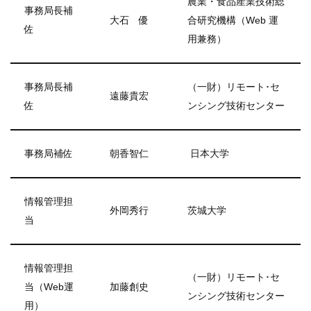
農業・食品産業技術総
事務局長補
大石 優
合研究機構（Web 運
佐
用兼務）
事務局長補
（一財）リモート･セ
遠藤貴宏
佐
ンシング技術センター
事務局補佐
朝香智仁
日本大学
情報管理担
外岡秀行
茨城大学
当
情報管理担
（一財）リモート･セ
当（Web運
加藤創史
ンシング技術センター
用）