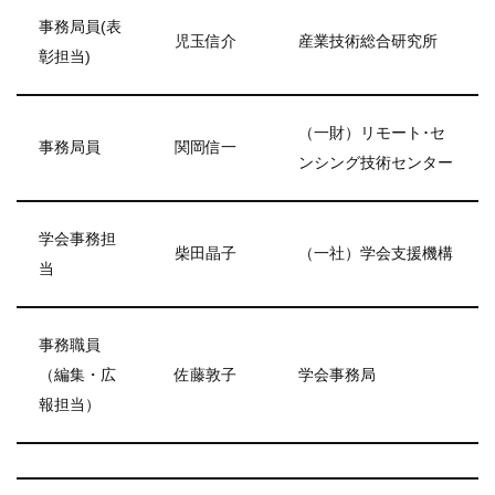
事務局員(表
児玉信介
産業技術総合研究所
彰担当)
（一財）リモート･セ
事務局員
関岡信一
ンシング技術センター
学会事務担
柴田晶子
（一社）学会支援機構
当
事務職員
（編集・広
佐藤敦子
学会事務局
報担当）