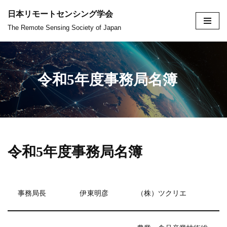
日本リモートセンシング学会
コ
The Remote Sensing Society of Japan
ン
テ
ン
令和5年度事務局名簿
ツ
へ
ス
キ
ッ
令和5年度事務局名簿
プ
事務局長
伊東明彦
（株）ツクリエ