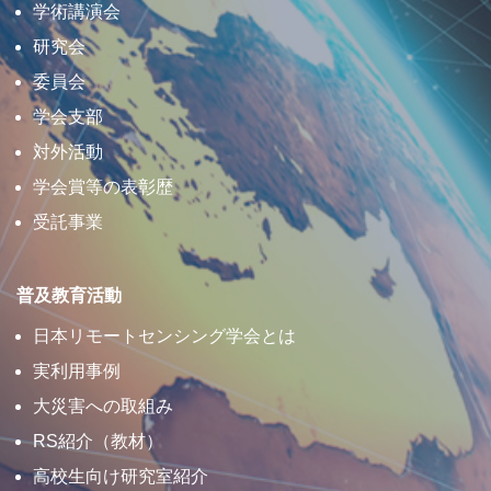
学術講演会
研究会
委員会
学会支部
対外活動
学会賞等の表彰歴
受託事業
普及教育活動
日本リモートセンシング学会とは
実利用事例
大災害への取組み
RS紹介（教材）
高校生向け研究室紹介