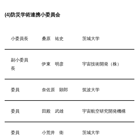
(4)防災学術連携小委員会
小委員長
桑原 祐史
茨城大学
副小委員
伊東 明彦
宇宙技術開発（株）
長
委員
奈佐原 顕郎
筑波大学
委員
田殿 武雄
宇宙航空研究開発機構
委員
小荒井 衛
茨城大学