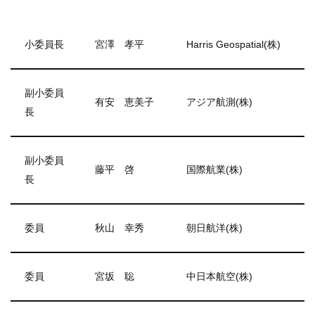
小委員長
宮澤 孝平
Harris Geospatial(株)
副小委員
有安 恵美子
アジア航測(株)
長
副小委員
藤平 啓
国際航業(株)
長
委員
秋山 幸秀
朝日航洋(株)
委員
宮坂 聡
中日本航空(株)