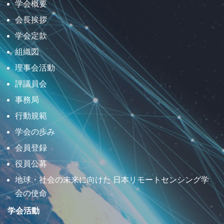
学会概要
会長挨拶
学会定款
組織図
理事会活動
評議員会
事務局
行動規範
学会の歩み
会員登録
役員公募
地球・社会の未来に向けた 日本リモートセンシング学
会の使命
学会活動