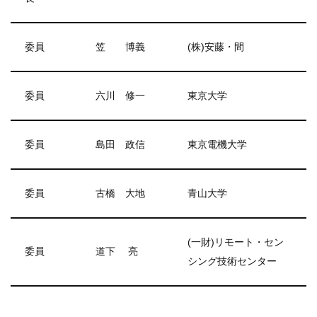
委員
笠 博義
(株)安藤・間
委員
六川 修一
東京大学
委員
島田 政信
東京電機大学
委員
古橋 大地
青山大学
(一財)リモート・セン
委員
道下 亮
シング技術センター