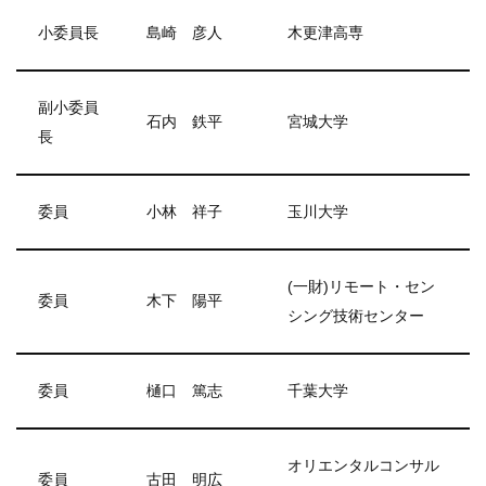
小委員長
島崎 彦人
木更津高専
副小委員
石内 鉄平
宮城大学
長
委員
小林 祥子
玉川大学
(一財)リモート・セン
委員
木下 陽平
シング技術センター
委員
樋口 篤志
千葉大学
オリエンタルコンサル
委員
古田 明広