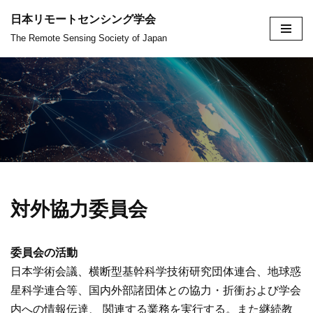
日本リモートセンシング学会
コ
The Remote Sensing Society of Japan
ン
テ
ン
ツ
へ
ス
キ
ッ
対外協力委員会
プ
委員会の活動
日本学術会議、横断型基幹科学技術研究団体連合、地球惑
星科学連合等、国内外部諸団体との協力・折衝および学会
内への情報伝達、 関連する業務を実行する。また継続教