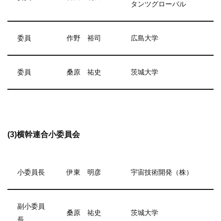
タンツグローバル
委員
作野 裕司
広島大学
委員
桑原 祐史
茨城大学
(3)横幹連合小委員会
小委員長
伊東 明彦
宇宙技術開発（株）
副小委員
桑原 祐史
茨城大学
長