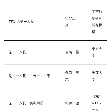
宇宙航
祖父江
空研究
TF対応チーム長
真一
開発機
構
東京大
副チーム長
岩崎 晃
学
樋口 篤
千葉大
副チーム長・アカデミア系
志
学
（株）
副チーム長・実利用系
筒井 健
NTTデ
ータ