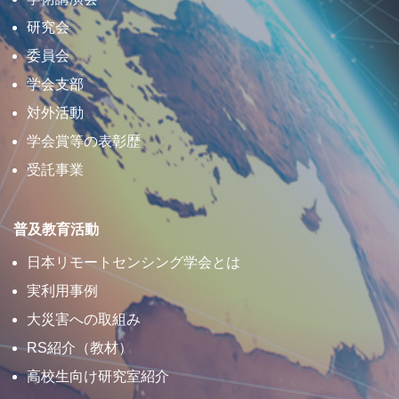
研究会
委員会
学会支部
対外活動
学会賞等の表彰歴
受託事業
普及教育活動
日本リモートセンシング学会とは
実利用事例
大災害への取組み
RS紹介（教材）
高校生向け研究室紹介