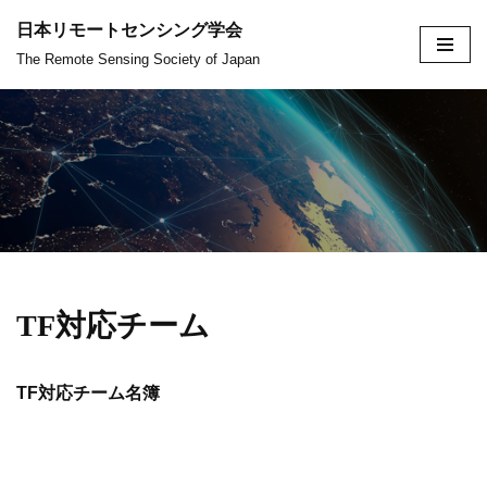
日本リモートセンシング学会
コ
The Remote Sensing Society of Japan
ン
テ
ン
ツ
へ
ス
キ
ッ
TF対応チーム
プ
TF対応チーム名簿