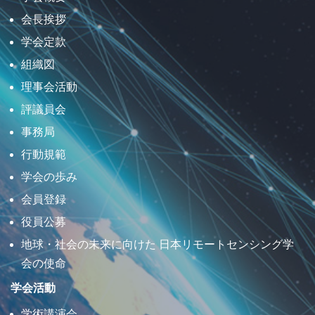
会長挨拶
学会定款
組織図
理事会活動
評議員会
事務局
行動規範
学会の歩み
会員登録
役員公募
地球・社会の未来に向けた 日本リモートセンシング学
会の使命
学会活動
学術講演会