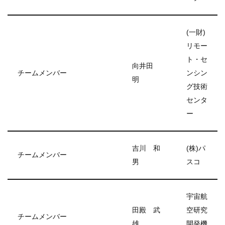
(一財)
リモー
ト・セ
向井田
チームメンバー
ンシン
明
グ技術
センタ
ー
吉川 和
(株)パ
チームメンバー
男
スコ
宇宙航
田殿 武
空研究
チームメンバー
雄
開発機