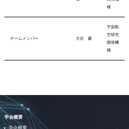
構
宇宙航
空研究
チームメンバー
大吉 慶
開発機
構
学会概要
学会概要