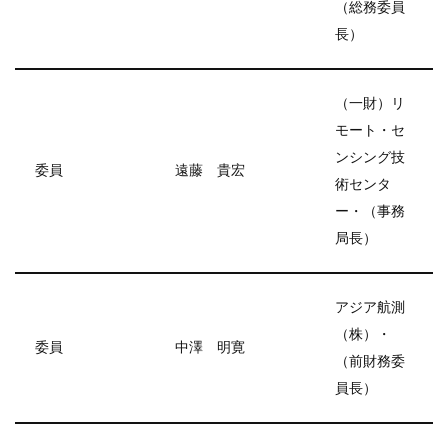
（総務委員
長）
（一財）リ
モート・セ
ンシング技
委員
遠藤 貴宏
術センタ
ー・（事務
局長）
アジア航測
（株）・
委員
中澤 明寛
（前財務委
員長）