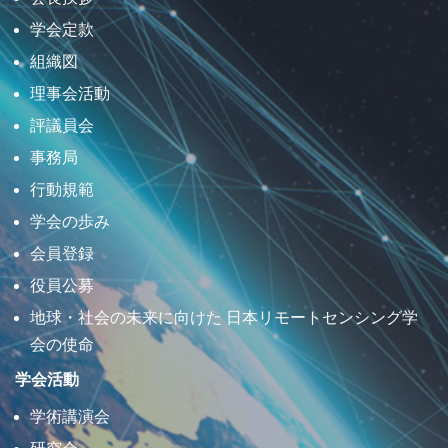
学会定款
組織図
理事会活動
評議員会
事務局
行動規範
学会の歩み
会員登録
役員公募
地球・社会の未来に向けた 日本リモートセンシング学
会の使命
学会活動
学術講演会