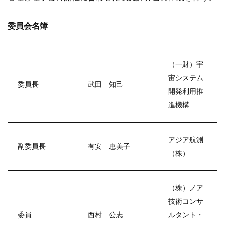
委員会名簿
（一財）宇
宙システム
委員長
武田 知己
開発利用推
進機構
アジア航測
副委員長
有安 恵美子
（株）
（株）ノア
技術コンサ
委員
西村 公志
ルタント・