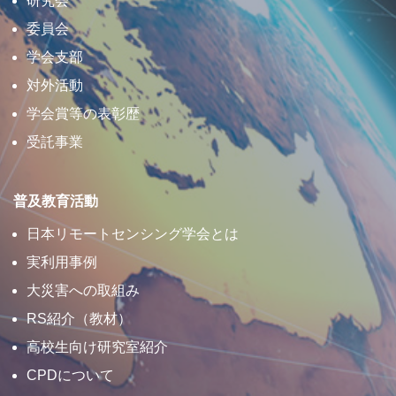
研究会
委員会
学会支部
対外活動
学会賞等の表彰歴
受託事業
普及教育活動
日本リモートセンシング学会とは
実利用事例
大災害への取組み
RS紹介（教材）
高校生向け研究室紹介
CPDについて