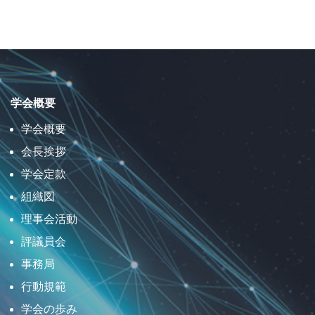
学会概要
学会概要
会長挨拶
学会定款
組織図
理事会活動
評議員会
事務局
行動規範
学会の歩み