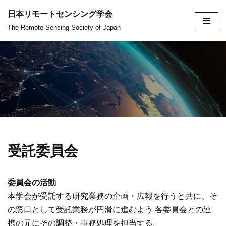
日本リモートセンシング学会
コ
The Remote Sensing Society of Japan
ン
テ
ン
ツ
へ
ス
キ
ッ
受託委員会
プ
委員会の活動
本学会が受託する研究業務の企画・広報を行うと共に、そ
の窓口として受託業務が円滑に進むよう 各委員会との連
携の元にその調整・事務処理を担当する。