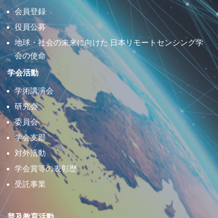
会員登録
役員公募
地球・社会の未来に向けた 日本リモートセンシング学
会の使命
学会活動
学術講演会
研究会
委員会
学会支部
対外活動
学会賞等の表彰歴
受託事業
普及教育活動