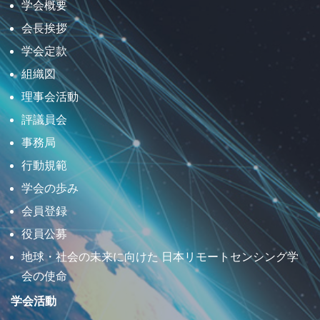
学会概要
会長挨拶
学会定款
組織図
理事会活動
評議員会
事務局
行動規範
学会の歩み
会員登録
役員公募
地球・社会の未来に向けた 日本リモートセンシング学
会の使命
学会活動