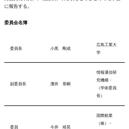
に報告する。
委員会名簿
広島工業大
委員長
小黒 剛成
学
情報通信研
究機構・
副委員長
灘井 章嗣
（学術委員
長）
国際航業
（株）・
委員
今井 靖晃