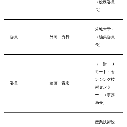
（総務委員
長）
茨城大学・
委員
外岡 秀行
（編集委員
長）
（一財）リ
モート・セ
ンシング技
委員
遠藤 貴宏
術センタ
ー・（事務
局長）
産業技術総