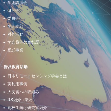
学術講演会
研究会
委員会
学会支部
対外活動
学会賞等の表彰歴
受託事業
普及教育活動
日本リモートセンシング学会とは
実利用事例
大災害への取組み
RS紹介（教材）
高校生向け研究室紹介