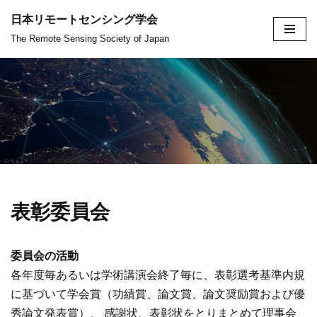
日本リモートセンシング学会
コ
The Remote Sensing Society of Japan
ン
テ
ン
ツ
へ
ス
キ
ッ
表彰委員会
プ
委員会の活動
各年度毎あるいは学術講演会終了毎に、表彰選考基準内規
に基づいて学会賞（功績賞、論文賞、論文奨励賞および優
秀論文発表賞）、 感謝状、表彰状をとりまとめて理事会