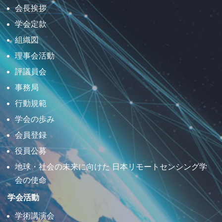
会長挨拶
学会定款
組織図
理事会活動
評議員会
事務局
行動規範
学会の歩み
会員登録
役員公募
地球・社会の未来に向けた 日本リモートセンシング学
会の使命
学会活動
学術講演会