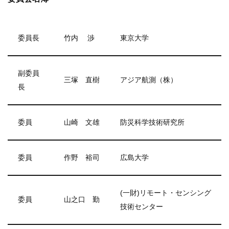
委員長
竹内 渉
東京大学
副委員
三塚 直樹
アジア航測（株）
長
委員
山崎 文雄
防災科学技術研究所
委員
作野 裕司
広島大学
(一財)リモート・センシング
委員
山之口 勤
技術センター