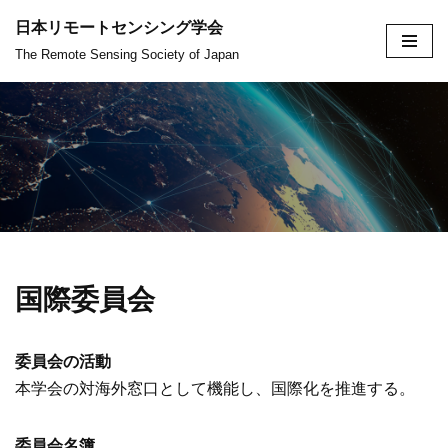
日本リモートセンシング学会
コ
The Remote Sensing Society of Japan
ン
テ
ン
ツ
へ
ス
キ
ッ
国際委員会
プ
委員会の活動
本学会の対海外窓口として機能し、国際化を推進する。
委員会名簿