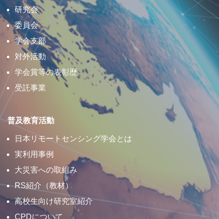
研究会
委員会
学会支部
対外活動
学会賞等の表彰歴
受託事業
普及教育活動
日本リモートセンシング学会とは
実利用事例
大災害への取組み
RS紹介（教材）
高校生向け研究室紹介
CPDについて