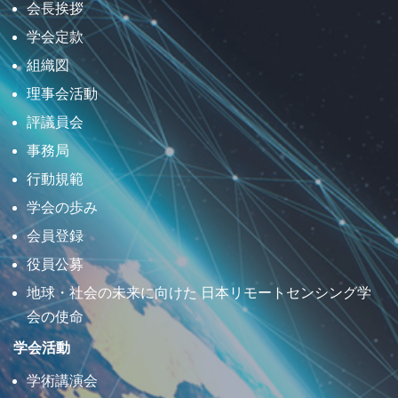
会長挨拶
学会定款
組織図
理事会活動
評議員会
事務局
行動規範
学会の歩み
会員登録
役員公募
地球・社会の未来に向けた 日本リモートセンシング学
会の使命
学会活動
学術講演会