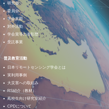
研究会
委員会
学会支部
対外活動
学会賞等の表彰歴
受託事業
普及教育活動
日本リモートセンシング学会とは
実利用事例
大災害への取組み
RS紹介（教材）
高校生向け研究室紹介
CPDについて