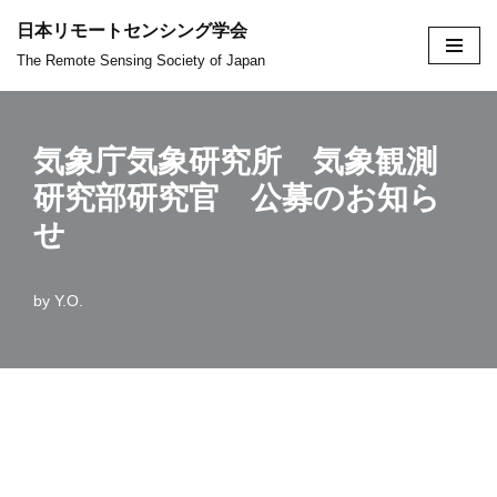
日本リモートセンシング学会
コ
The Remote Sensing Society of Japan
ン
テ
ン
気象庁気象研究所 気象観測
ツ
研究部研究官 公募のお知ら
へ
せ
ス
キ
ッ
by
Y.O.
プ