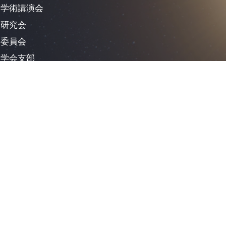
学術講演会
研究会
委員会
学会支部
対外活動
学会賞等の表彰歴
受託事業
普及教育活動
日本リモートセンシング学会とは
実利用事例
大災害への取組み
RS紹介（教材）