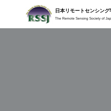
日本リモートセンシング
コ
The Remote Sensing Society of Ja
ン
テ
ン
ツ
へ
ス
キ
ッ
プ