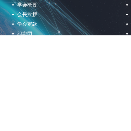
学会概要
会長挨拶
学会定款
組織図
理事会活動
評議員会
事務局
行動規範
学会の歩み
会員登録
役員公募
地球・社会の未来に向けた 日本リモートセン
シング学会の使命