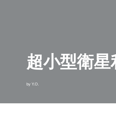
超小型衛星
by
Y.O.